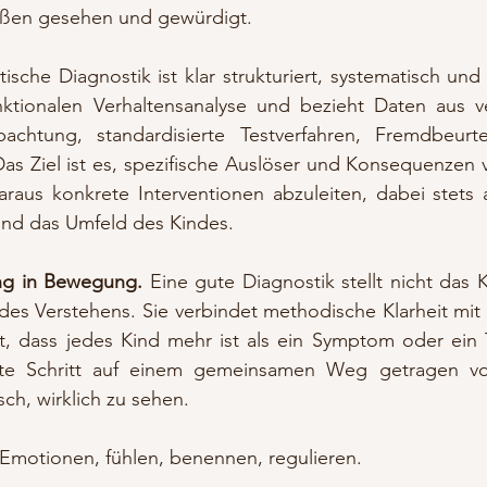
aßen gesehen und gewürdigt.
sche Diagnostik ist klar strukturiert, systematisch und zi
unktionalen Verhaltensanalyse und bezieht Daten aus v
achtung, standardisierte Testverfahren, Fremdbeurte
 Ziel ist es, spezifische Auslöser und Konsequenzen v
daraus konkrete Interventionen abzuleiten, dabei stets 
und das Umfeld des Kindes.
ung in Bewegung. 
Eine gute Diagnostik stellt nicht das K
es Verstehens. Sie verbindet methodische Klarheit mit 
nt, dass jedes Kind mehr ist als ein Symptom oder ein T
rste Schritt auf einem gemeinsamen Weg getragen von
h, wirklich zu sehen.
 Emotionen, fühlen, benennen, regulieren.