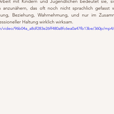
rbeit mit Kindern und Jugendlichen bedeutet sie, si
 anzunähern, das oft noch nicht sprachlich gefasst 
gnung, Beziehung, Wahrnehmung, und nur im Zusamm
essioneller Haltung wirklich wirksam.
com/video/96b04a_a8df283e26ff480a8fc6ea0a47fb13be/360p/mp4/