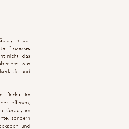
iel, in der 
e Prozesse, 
 nicht, das 
ber das, was 
verläufe und 
n findet im 
er offenen, 
 Körper, im 
nte, sondern 
ockaden und 