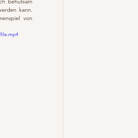
ch behutsam 
werden kann. 
enspiel von 
file.mp4