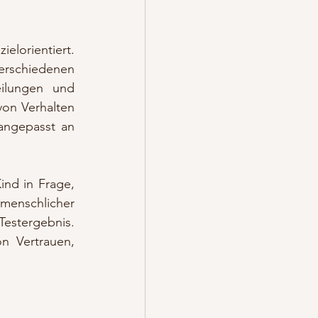
elorientiert. 
erschiedenen 
ilungen und 
on Verhalten 
angepasst an 
ind in Frage, 
menschlicher 
estergebnis. 
 Vertrauen, 