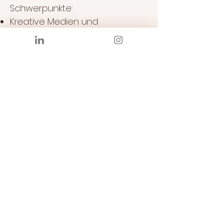
Schwerpunkte:
Kreative Medien und
spielerische Interventionen
Humanistische
Therapieverfahren
Projektive Testverfahren
2020
Entspannungstherapeutin –
Fortbildung
Schwerpunkte:
Entspannungsmassagen am
Kopf, Fuß und Rücken
Progressive
Muskelentspannung nach
Jacobson