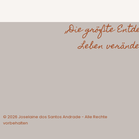
„Die größte Entd
Leben verände
© 2026 Joselaine dos Santos Andrade - Alle Rechte
vorbehalten