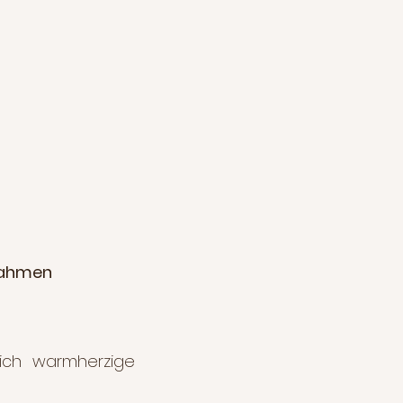
nahmen
leich warmherzige