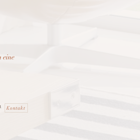
n eine
n
.
Kontakt