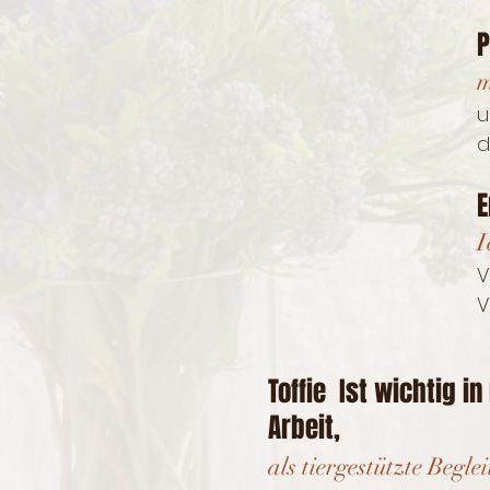
P
m
u
d
E
I
V
V
Toffie Ist wichtig i
Arbeit,​​​
als tiergestützte Beglei