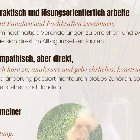
raktisch und lösungsorientiert​​Ich arbeite
it Familien und Fachkräften zusammen,
m nachhaltige​​ Veränderungen zu erreichen, und zw
ie sich direkt im Alltag​​umsetzen lassen.​​​​​
mpathisch, aber direkt,​​
ch höre zu, analysiere und gebe ehrliches, konstru
eränderung passiert nicht​durch bloßes Zuhören, son
erstehen und Handeln.​
n meiner
tung.​